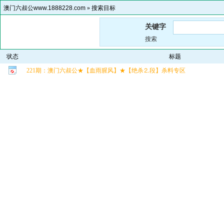
澳门六叔公www.1888228.com
»
搜索目标
关键字
搜索
状态
标题
221期：澳门六叔公★【血雨腥风】★【绝杀⒉段】杀料专区