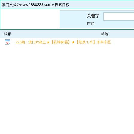
澳门六叔公www.1888228.com
»
搜索目标
关键字
搜索
状态
标题
222期：澳门六叔公★【彩神称霸】★【绝杀⒈肖】杀料专区