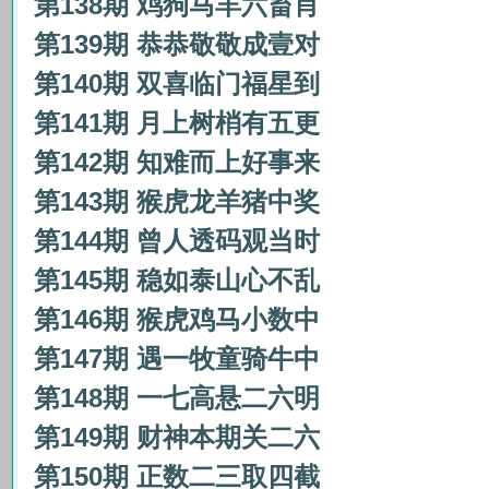
第138期 鸡狗马羊六畜肖
第139期 恭恭敬敬成壹对
第140期 双喜临门福星到
第141期 月上树梢有五更
第142期 知难而上好事来
第143期 猴虎龙羊猪中奖
第144期 曾人透码观当时
第145期 稳如泰山心不乱
第146期 猴虎鸡马小数中
第147期 遇一牧童骑牛中
第148期 一七高悬二六明
第149期 财神本期关二六
第150期 正数二三取四截