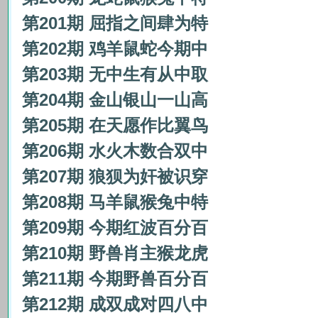
第201期 屈指之间肆为特
第202期 鸡羊鼠蛇今期中
第203期 无中生有从中取
第204期 金山银山一山高
第205期 在天愿作比翼鸟
第206期 水火木数合双中
第207期 狼狈为奸被识穿
第208期 马羊鼠猴兔中特
第209期 今期红波百分百
第210期 野兽肖主猴龙虎
第211期 今期野兽百分百
第212期 成双成对四八中