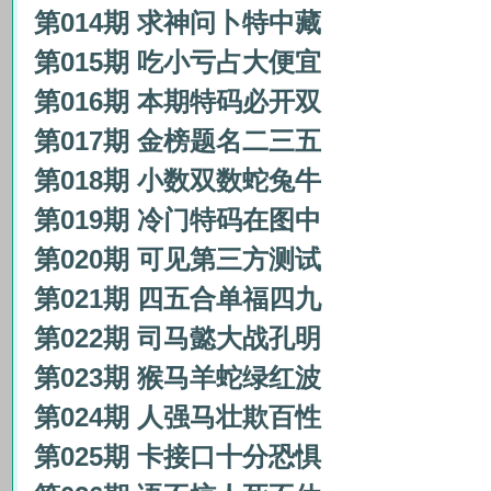
第014期 求神问卜特中藏
第015期 吃小亏占大便宜
第016期 本期特码必开双
第017期 金榜题名二三五
第018期 小数双数蛇兔牛
第019期 冷门特码在图中
第020期 可见第三方测试
第021期 四五合单福四九
第022期 司马懿大战孔明
第023期 猴马羊蛇绿红波
第024期 人强马壮欺百性
第025期 卡接口十分恐惧