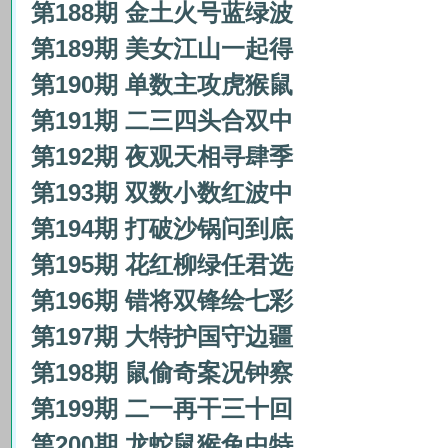
第188期 金土火号蓝绿波
第189期 美女江山一起得
第190期 单数主攻虎猴鼠
第191期 二三四头合双中
第192期 夜观天相寻肆季
第193期 双数小数红波中
第194期 打破沙锅问到底
第195期 花红柳绿任君选
第196期 错将双锋绘七彩
第197期 大特护国守边疆
第198期 鼠偷奇案况钟察
第199期 二一再干三十回
第200期 龙蛇鼠猴兔中特