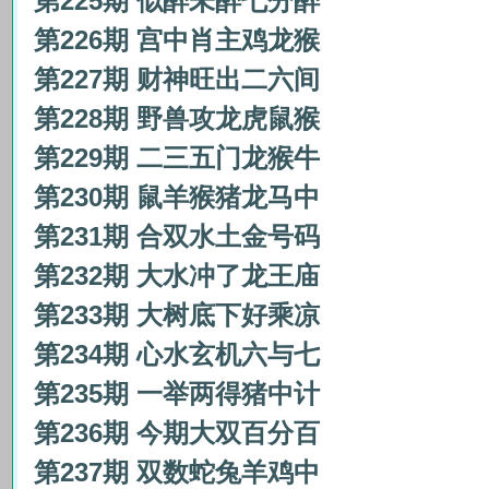
第225期 似醉未醉七分醉
第226期 宫中肖主鸡龙猴
第227期 财神旺出二六间
第228期 野兽攻龙虎鼠猴
第229期 二三五门龙猴牛
第230期 鼠羊猴猪龙马中
第231期 合双水土金号码
第232期 大水冲了龙王庙
第233期 大树底下好乘凉
第234期 心水玄机六与七
第235期 一举两得猪中计
第236期 今期大双百分百
第237期 双数蛇兔羊鸡中