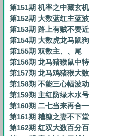
第151期 机率之中藏玄机
第152期 大数蓝红主蓝波
第153期 路上有贼不要近
第154期 大数虎龙马鼠狗
第155期 双数主、、尾
第156期 龙马猪猴鼠中特
第157期 龙马鸡猪猴大数
第158期 不能三心幅波动
第159期 主红防绿木水号
第160期 二七当来再合一
第161期 糟糠之妻不下堂
第162期 红双大数百分百