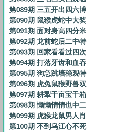
第089期 三五开出四六博
第090期 鼠猴虎蛇中大奖
第091期 面对身高四分米
第092期 龙前蛇后二中特
第093期 回家看看过四次
第094期 打落牙齿和血吞
第095期 狗急跳墙稳观特
第096期 虎兔鼠猴野兽双
第097期 耕犁千亩宝千箱
第098期 懒懒惰惰也中二
第099期 虎猴龙鼠男人肖
第100期 不到乌江心不死