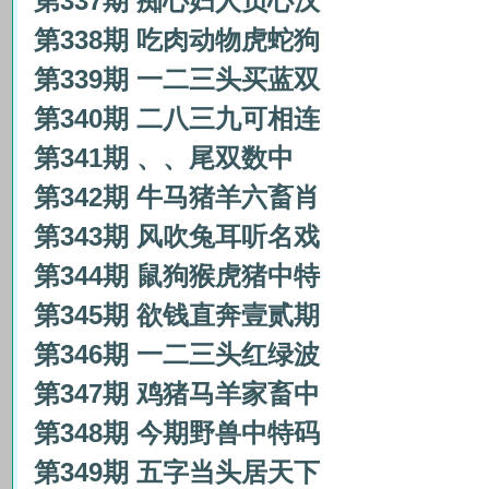
第337期 痴心妇人负心汉
第338期 吃肉动物虎蛇狗
第339期 一二三头买蓝双
第340期 二八三九可相连
第341期 、、尾双数中
第342期 牛马猪羊六畜肖
第343期 风吹兔耳听名戏
第344期 鼠狗猴虎猪中特
第345期 欲钱直奔壹贰期
第346期 一二三头红绿波
第347期 鸡猪马羊家畜中
第348期 今期野兽中特码
第349期 五字当头居天下