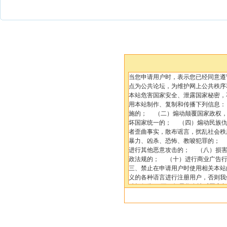
当您申请用户时，表示您已经同意遵
点为公共论坛，为维护网上公共秩序
本站危害国家安全、泄露国家秘密，
用本站制作、复制和传播下列信息
施的； （二）煽动颠覆国家政权
坏国家统一的； （四）煽动民族
者歪曲事实，散布谣言，扰乱社会秩
暴力、凶杀、恐怖、教唆犯罪的； 
进行其他恶意攻击的； （八）损
政法规的； （十）进行商业广告行
三、禁止在申请用户时使用相关本站
义的各种语言进行注册用户，否则我
破坏行为。 五、如果您有违反国家
息均被记录无疑，必要时，我们会向