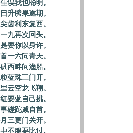
一生误我也聪明。
吉日升腾果遂期。
嘴尖齿利东复西。
望一九再次回头。
隻是要你以身许。
仰首一六问青天。
石矾西畔问渔船。
粒粒蓝珠三门开。
万里云空龙飞翔。
要红要蓝自己挑。
世事磋跎戚自首。
斜月三更门关开。
必中不服要比过。