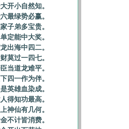
开大开小自然知。
十六最绿势必赢。
皇家子弟多宝贵。
合单定能中大奖。
蛟龙出海中四二。
发财莫过一四七。
奸臣当道龙难平。
定下四一作为伴。
皆是英雄血染成。
世人得知功最高。
天上神仙有几何。
黄金不计皆消费。