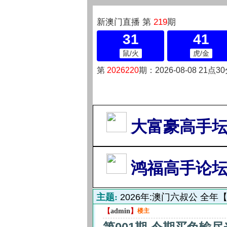
大富豪高手
鸿福高手论
主题:
2026年:澳门六叔公 全
【
admin
】
楼主