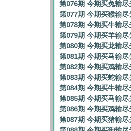
第076期 今期买兔
第077期 今期买猴
第078期 今期买牛
第079期 今期买羊
第080期 今期买龙
第081期 今期买马
第082期 今期买鸡
第083期 今期买蛇
第084期 今期买牛
第085期 今期买马
第086期 今期买鸡
第087期 今期买猪
第088期 今期买狗