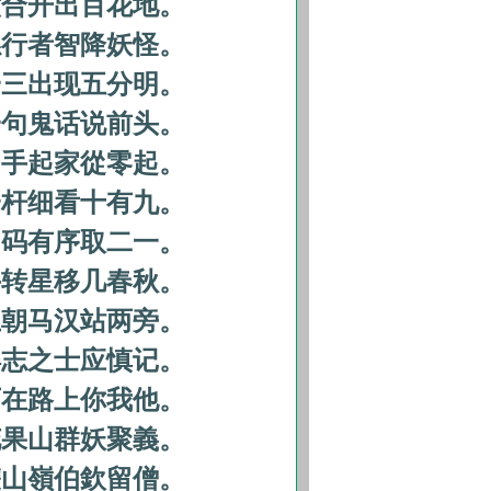
六合开出百花地。
孫行者智降妖怪。
一三出现五分明。
一句鬼话说前头。
白手起家從零起。
一杆细看十有九。
出码有序取二一。
斗转星移几春秋。
王朝马汉站两旁。
得志之士应慎记。
西在路上你我他。
花果山群妖聚義。
雙山嶺伯欽留僧。