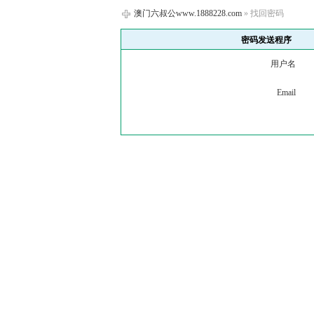
澳门六叔公www.1888228.com
» 找回密码
密码发送程序
用户名
Email